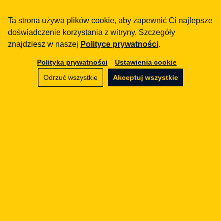
Skontaktuj się
Ta strona używa plików cookie, aby zapewnić Ci najlepsze
doświadczenie korzystania z witryny. Szczegóły
znajdziesz w naszej
Polityce prywatności
.
Polityka prywatności
Ustawienia cookie
Odrzuć wszystkie
Akceptuj wszystkie
Legal Geek sp. z o.o.
Al. Zwycięstwa 98/98
81-451 Gdynia
info@legalgeek.pl