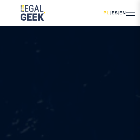
PL
|
ES
|
EN