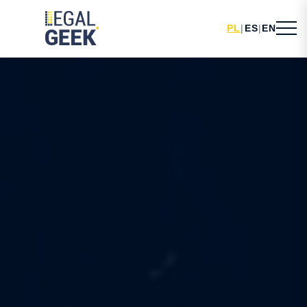
PL
|
ES
|
EN