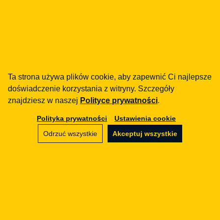
Ta strona używa plików cookie, aby zapewnić Ci najlepsze
„Zmiany w prawie e-
doświadczenie korzystania z witryny. Szczegóły
commerce" — artykuł
znajdziesz w naszej
Polityce prywatności
.
ekspercki Zofii Babicka-
Polityka prywatności
Ustawienia cookie
Klecor
Odrzuć wszystkie
Akceptuj wszystkie
Radca Prawny (KIRP)
| 25.03.2021
Artykuł ekspercki Zofii Babickiej-Klecor w
dwumiesięczniku „Radca Prawny" o zmianach w
prawie e-commerce i statusie przedsiębiorcy
uprzywilejowanego.