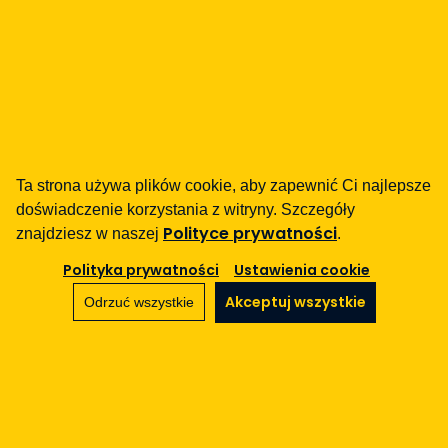
fintech
Instytucje Płatnicze
Pożyczki / BNPL
DORA
MiCA / Kryptoaktywa
Compliance / Audyty
Ta strona używa plików cookie, aby zapewnić Ci najlepsze
Doradztwo biznesowe
doświadczenie korzystania z witryny. Szczegóły
Polityce prywatności
znajdziesz w naszej
.
aml
Szkolenia
Polityka prywatności
Ustawienia cookie
Procedury
Akceptuj wszystkie
Odrzuć wszystkie
Audyty
e-commerce
Regulaminy
Marketplace
SaaS