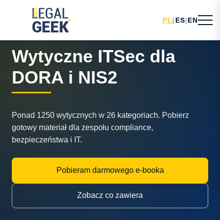
PL
|
ES
|
EN
DARMOWY MATERIAŁ LEGAL GEEK
Wytyczne ITSec dla
DORA i NIS2
Ponad 1250 wytycznych w 26 kategoriach. Pobierz
gotowy materiał dla zespołu compliance,
bezpieczeństwa i IT.
Pobieram darmowego e-booka
Zobacz co zawiera