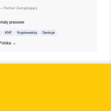
— Partner Zarządzający
eriały prasowe
KNF
Kryptowaluty
Sankcje
Polska →
towaluty, AML. Sprawa była istotna dla
e tylko na treść dokumentów prawnych, lecz także na
zpieczeństwa i komunikacji z klientem. W centrum
żenia przepisów oraz ryzyka wynikające z ich zbyt
m poprosiło Tomasz Klecor o komentarz dotyczący tematu