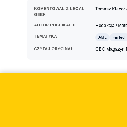
KOMENTOWAŁ Z LEGAL
Tomasz Klecor
GEEK
AUTOR PUBLIKACJI
Redakcja / Mat
TEMATYKA
AML
FinTech
CZYTAJ ORYGINAŁ
CEO Magazyn 
O czym mówiliśmy
2022-06-14 CEO.com.pl poruszył temat: KNF, Kryp
przedsiębiorców, ponieważ regulacje wpływają ni
projektowanie procesów sprzedaży, płatności, be
uwagi znalazły się praktyczne konsekwencje wdro
wąskiej albo zbyt formalnej interpretacji. Mediu
publikacji.