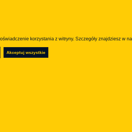
ąć rynek z modelu wysokiej swobody do
doświadczenie korzystania z witryny. Szczegóły znajdziesz w n
 scam i wymagać zezwoleń dla określonych usług.
Akceptuj wszystkie
em egzekwującym obowiązki podmiotów
uty, lecz także inne kryptoaktywa wykorzystywane
onsumentów, ale muszą zachować kontrolę
ające blokować domeny, rachunki lub aktywa bez