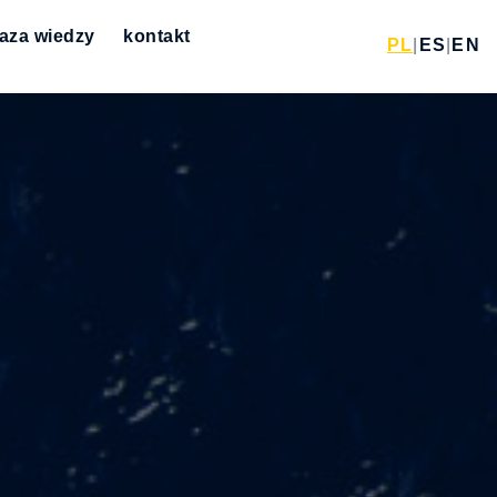
aza wiedzy
kontakt
PL
|
ES
|
EN