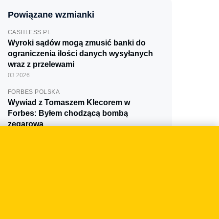
Powiązane wzmianki
CASHLESS.PL
Wyroki sądów mogą zmusić banki do
ograniczenia ilości danych wysyłanych
wraz z przelewami
03.2026
FORBES POLSKA
Wywiad z Tomaszem Klecorem w
Forbes: Byłem chodzącą bombą
zegarową
11.2025
CASHLESS.PL
Cinkciarz przestał działać, ale co się stało
z danymi jego klientów?
10.2025