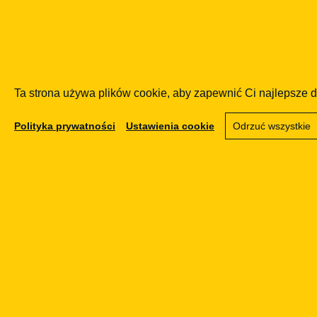
Co podkreślaliśmy
Regulacja kryptoaktywów ma przesun
modelu nadzorowanego.
Ta strona używa plików cookie, aby zapewnić Ci najlepsze 
MiCA oraz krajowe przepisy mają ograniczać
Polityka prywatności
Ustawienia cookie
Odrzuć wszystkie
KNF może stać się kluczowym organ
krypto w Polsce.
Nadzór obejmie nie tylko klasyczne kryptowal
inwestycyjnie.
Środki nadzorcze powinny chronić k
proceduralną.
Szczególnie wrażliwe są rozwiązania pozwal
realnej kontroli zewnętrznej.