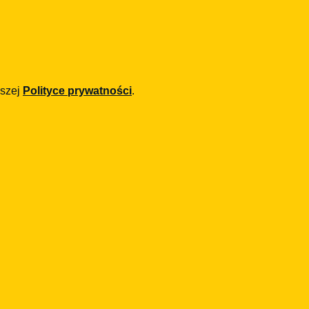
Potrzebujesz wsparcia
regulacyjnego?
Pomagamy firmom z sektora FinTech i e-
commerce w zgodności z regulacjami UE.
aszej
Polityce prywatności
.
Skontaktuj się